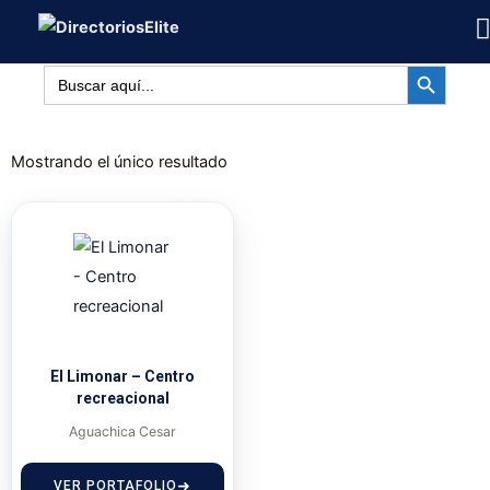
Ir
al
BOTÓN DE BÚSQUED
contenido
Buscar:
Mostrando el único resultado
El Limonar – Centro
recreacional
Aguachica Cesar
VER PORTAFOLIO