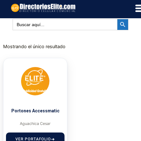
Ir
al
BOTÓN DE BÚSQUED
contenido
Buscar:
Mostrando el único resultado
Portones Accessmatic
Aguachica Cesar
VER PORTAFOLIO