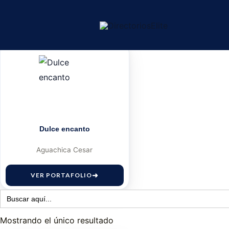
Buscar:
Ir
al
Mostrando el único resultado
contenido
Dulce encanto
Aguachica Cesar
VER PORTAFOLIO
Buscar:
Mostrando el único resultado