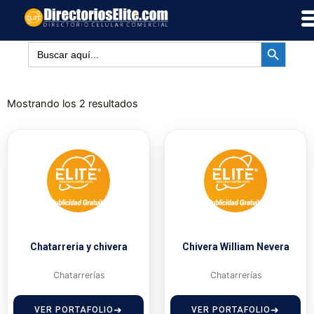
Ir
al
BOTÓN DE BÚSQUED
contenido
Buscar:
Mostrando los 2 resultados
Chatarreria y chivera
Chivera William Nevera
Chatarrerías
Chatarrerías
VER PORTAFOLIO
VER PORTAFOLIO