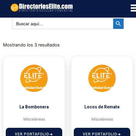
Ir
al
BOTÓN DE BÚSQUED
contenido
Buscar:
Mostrando los 3 resultados
La Bombonera
Locos de Remate
Misceláneas
Misceláneas
VER PORTAFOLIO
VER PORTAFOLIO