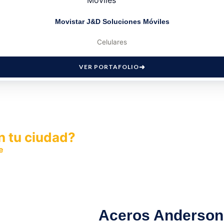
Movistar J&D Soluciones Móviles
Celulares
VER PORTAFOLIO
n tu ciudad?
e
y permite que miles de personas encuentren fácilmente t
Aceros Anderson