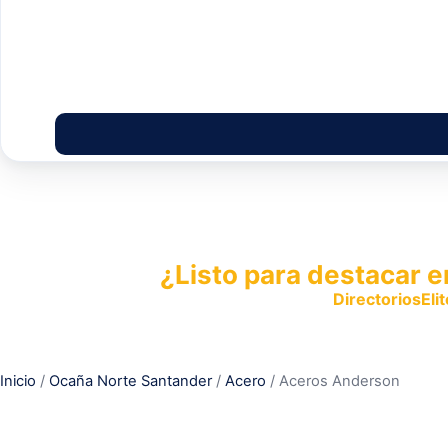
¿Listo para destacar e
Publica tu empresa en
DirectoriosElit
productos y servicios.
Inicio
/
Ocaña Norte Santander
/
Acero
/ Aceros Anderson