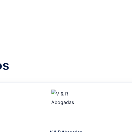
os
V & R Abogadas