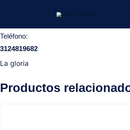
Ir
Inicio
/
Ocaña Norte Santander
/
Acero
/ Aceros Anderson
al
contenido
Teléfono:
3124819682
La gloria
Productos relacionad