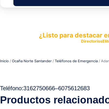
¿Listo para destacar e
Publica tu empresa en
DirectoriosElit
productos y servicios.
Inicio
/
Ocaña Norte Santander
/
Teléfonos de Emergencia
/ Ada
Teléfono:
3162750666
–
6075612683
Productos relacionad