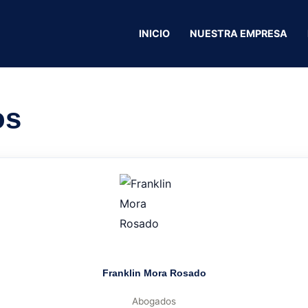
miuain Acueducto
INICIO
NUESTRA EMPRESA
Adamiuain Acued
os
Franklin Mora Rosado
Abogados