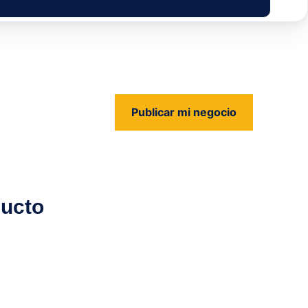
Publicar mi negocio
us
ucto