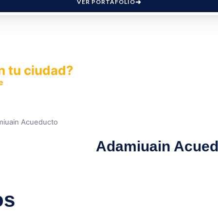
VER PORTAFOLIO
n tu ciudad?
e
y permite que miles de personas encuentren fácilmente t
miuain Acueducto
Adamiuain Acued
os