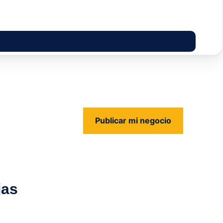
Publicar mi negocio
us
jas