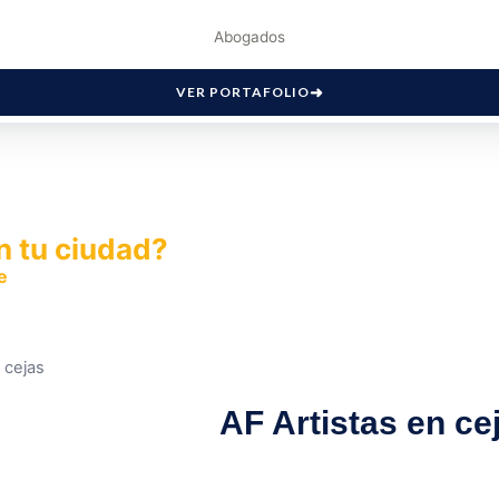
Abogados
VER PORTAFOLIO
n tu ciudad?
e
y permite que miles de personas encuentren fácilmente t
 cejas
AF Artistas en ce