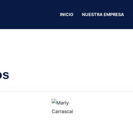
 cejas
INICIO
NUESTRA EMPRESA
AF Artistas en ce
os