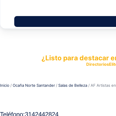
¿Listo para destacar e
Publica tu empresa en
DirectoriosElit
productos y servicios.
Inicio
/
Ocaña Norte Santander
/
Salas de Belleza
/ AF Artistas en
Teléfono
:
3142442824