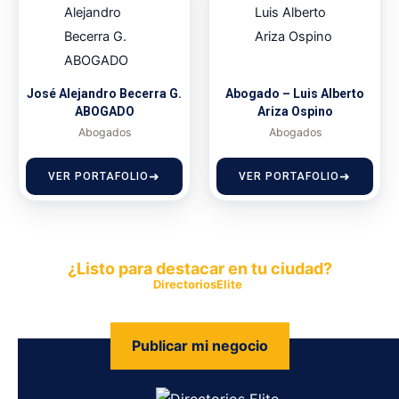
José Alejandro Becerra G.
Abogado – Luis Alberto
ABOGADO
Ariza Ospino
Abogados
Abogados
VER PORTAFOLIO
VER PORTAFOLIO
¿Listo para destacar en tu ciudad?
Publica tu empresa en
DirectoriosElite
y permite que miles de
personas encuentren fácilmente tus productos y servicios.
Publicar mi negocio