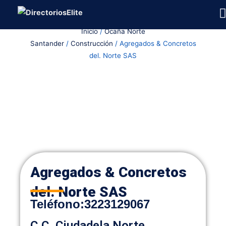
Ir
al
Inicio
/
Ocaña Norte
contenido
Santander
/
Construcción
/ Agregados & Concretos
del. Norte SAS
Agregados & Concretos
del. Norte SAS
Teléfono:
3223129067
C.C. Ciudadela Norte