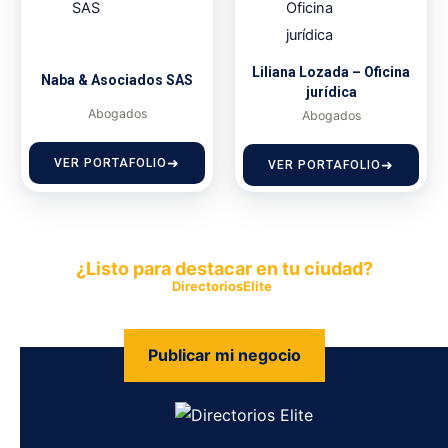
Liliana Lozada – Oficina
Naba & Asociados SAS
jurídica
Abogados
Abogados
VER PORTAFOLIO
VER PORTAFOLIO
¿Listo para destacar en tu ciudad?
Publica tu empresa en
DirectoriosElite
y permite que miles de
personas encuentren fácilmente tus productos y servicios.
Publicar mi negocio