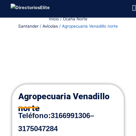
Ir
al
Inicio
/
Ocaña Norte
contenido
Santander
/
Avícolas
/ Agropecuaria Venadillo norte
Agropecuaria Venadillo
norte
Teléfono
:
3166991306
–
3175047284