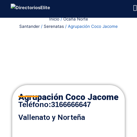
Ir
al
Inicio
/
Ocaña Norte
contenido
Santander
/
Serenatas
/ Agrupación Coco Jacome
Agrupación Coco Jacome
Teléfono
:
3166666647
Vallenato y Norteña