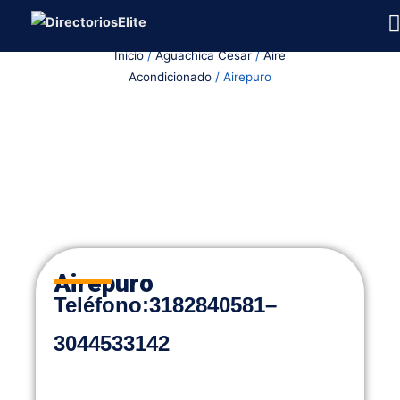
Ir
al
Inicio
/
Aguachica Cesar
/
Aire
contenido
Acondicionado
/ Airepuro
Airepuro
Teléfono
:
3182840581
–
3044533142