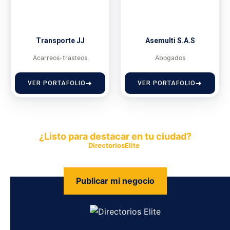
Transporte JJ
Asemulti S.A.S
Acarreos-trasteos
Abogados
VER PORTAFOLIO
VER PORTAFOLIO
¿Listo para destacar en tu ciudad?
Publica tu empresa en
DirectoriosElite
y permite que miles de
personas encuentren fácilmente tus productos y servicios.
Publicar mi negocio