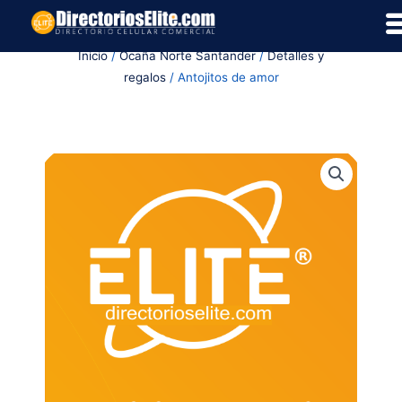
Ir
al
Inicio
/
Ocaña Norte Santander
/
Detalles y
contenido
regalos
/ Antojitos de amor