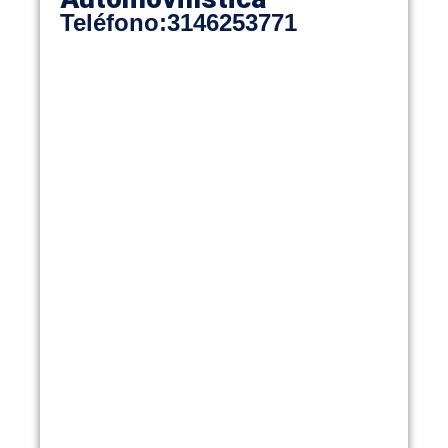
Teléfono
:
3146253771