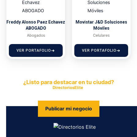
Freddy Alonso Paez Echavez
Movistar J&D Soluciones
ABOGADO
Móviles
Abogados
Celulares
VER PORTAFOLIO
VER PORTAFOLIO
¿Listo para destacar en tu ciudad?
Publica tu empresa en
DirectoriosElite
y permite que miles de
personas encuentren fácilmente tus productos y servicios.
Publicar mi negocio