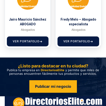
Jairo Mauricio Sánchez
Fredy Melo – Abogado
ABOGADO
especialista
Abogados
Abogados
VER PORTAFOLIO
VER PORTAFOLIO
¿Listo para destacar en tu ciudad?
Publica tu empresa en
DirectoriosElite
y permite que miles de
personas encuentren fácilmente tus productos y servicios.
Publicar mi negocio