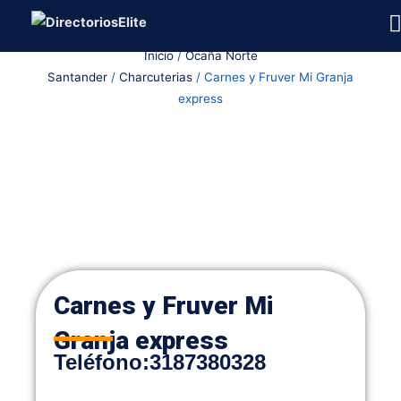
Ir
al
Inicio
/
Ocaña Norte
contenido
Santander
/
Charcuterias
/ Carnes y Fruver Mi Granja
express
Carnes y Fruver Mi
Granja express
Teléfono
:
3187380328