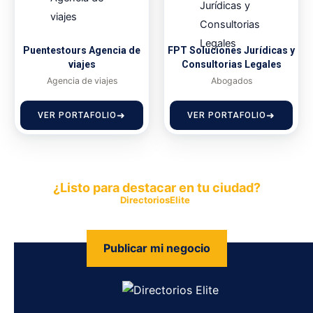
Puentestours Agencia de
FPT Soluciones Jurídicas y
viajes
Consultorias Legales
Agencia de viajes
Abogados
VER PORTAFOLIO
VER PORTAFOLIO
¿Listo para destacar en tu ciudad?
Publica tu empresa en
DirectoriosElite
y permite que miles de
personas encuentren fácilmente tus productos y servicios.
Publicar mi negocio