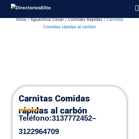
Ir
al
Inicio
/
Aguachica Cesar
/
Comidas Rapidas
/ Carnitas
contenido
Comidas rápidas al carbón
Carnitas Comidas
rápidas al carbón
Teléfono:
3137772452
–
3122964709