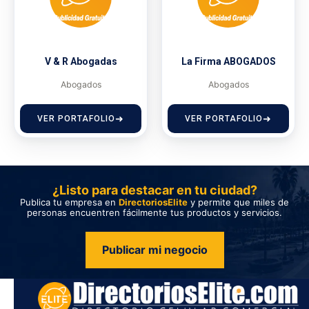
V & R Abogadas
La Firma ABOGADOS
Abogados
Abogados
VER PORTAFOLIO
VER PORTAFOLIO
¿Listo para destacar en tu ciudad?
Publica tu empresa en
DirectoriosElite
y permite que miles de
personas encuentren fácilmente tus productos y servicios.
Publicar mi negocio