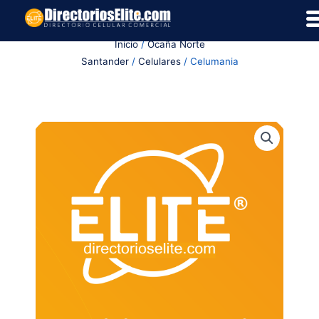
Ir
al
Inicio
/
Ocaña Norte
contenido
Santander
/
Celulares
/ Celumania