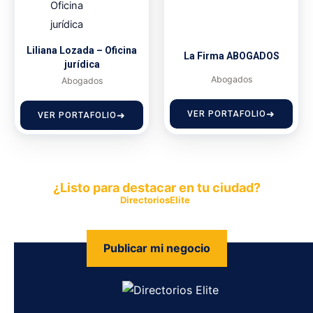
Liliana Lozada – Oficina
La Firma ABOGADOS
jurídica
Abogados
Abogados
VER PORTAFOLIO
VER PORTAFOLIO
¿Listo para destacar en tu ciudad?
Publica tu empresa en
DirectoriosElite
y permite que miles de
personas encuentren fácilmente tus productos y servicios.
Publicar mi negocio