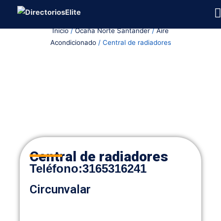
Ir
al
Inicio
/
Ocaña Norte Santander
/
Aire
contenido
Acondicionado
/ Central de radiadores
Central de radiadores
Teléfono:
3165316241
Circunvalar