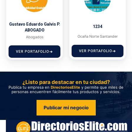
Gustavo Eduardo Galvis P.
1234
ABOGADO
Ocaña Norte Santander
Abogados
VER PORTAFOLIO
VER PORTAFOLIO
¿Listo para destacar en tu ciudad?
Publica tu empresa en
DirectoriosElite
y permite que miles de
personas encuentren fácilmente tus productos y servicios.
Publicar mi negocio