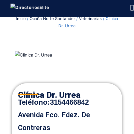
Ir
al
Inicio
/
Ocaña Norte Santander
/
Veterinarias
/ Clínica
contenido
Dr. Urrea
Clínica Dr. Urrea
Teléfono:
3154466842
Avenida Fco. Fdez. De
Contreras