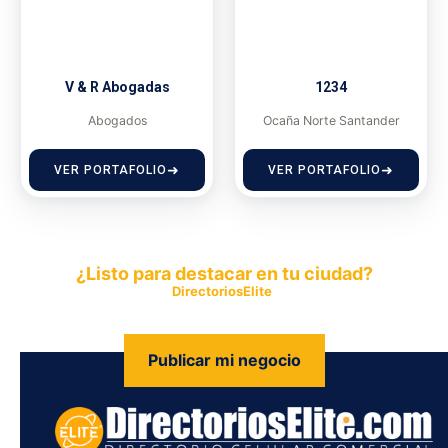
V & R Abogadas
1234
Abogados
Ocaña Norte Santander
VER PORTAFOLIO
VER PORTAFOLIO
¿Listo para destacar en tu ciudad?
Publica tu empresa en
DirectoriosElite
y permite que miles de
personas encuentren fácilmente tus productos y servicios.
Publicar mi negocio