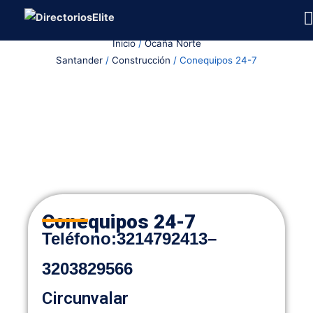
Ir
al
Inicio
/
Ocaña Norte
contenido
Santander
/
Construcción
/ Conequipos 24-7
Conequipos 24-7
Teléfono:
3214792413
–
3203829566
Circunvalar