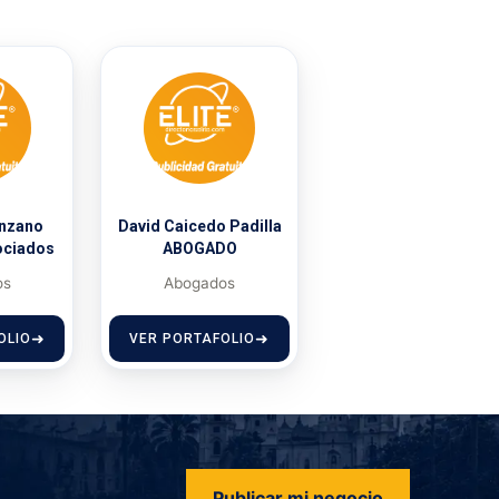
anzano
David Caicedo Padilla
ociados
ABOGADO
os
Abogados
OLIO
VER PORTAFOLIO
Publicar mi negocio