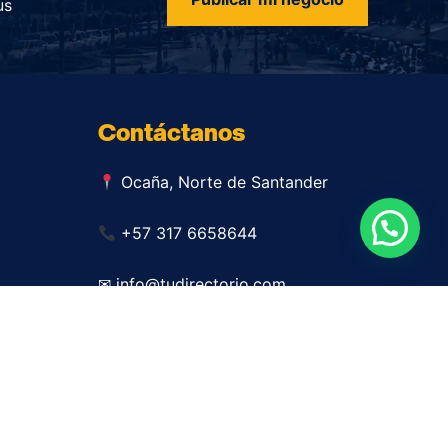
us
Contáctanos
Ocaña, Norte de Santander
+57 317 6658644
✉ info@tudirectorio.com
Publicar mi negocio