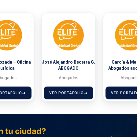
Lozada – Oficina
José Alejandro Becerra G.
García & M
jurídica
ABOGADO
Abogados as
bogados
Abogados
Abogad
ORTAFOLIO
VER PORTAFOLIO
VER PORTAF
n tu ciudad?