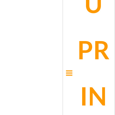
U
Marly Carrascal
PR
Abogados
VER PORTAFOLIO
IN
Servicios legales y contractuales SAS