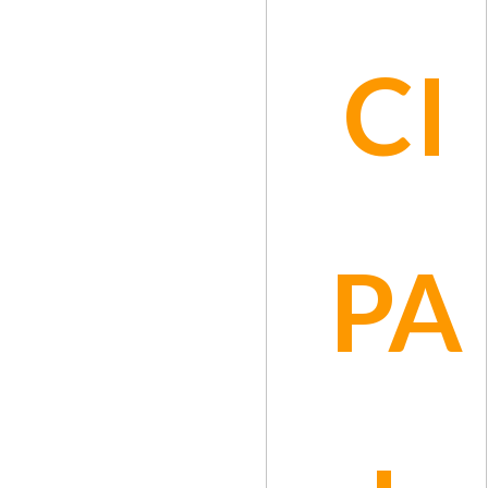
Abogados
CI
VER PORTAFOLIO
PA
Naba & Asociados SAS
Abogados
VER PORTAFOLIO