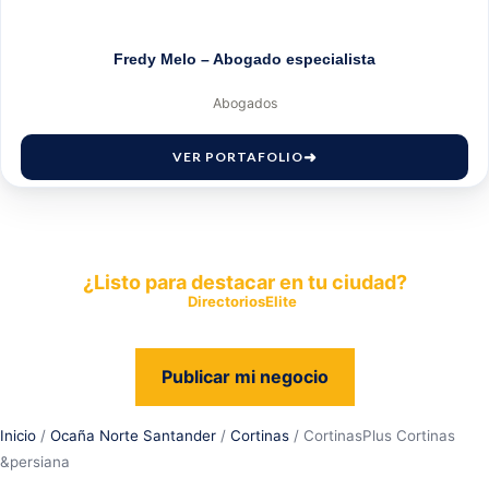
Fredy Melo – Abogado especialista
Abogados
VER PORTAFOLIO
¿Listo para destacar en tu ciudad?
Publica tu empresa en
DirectoriosElite
y permite que miles de
personas encuentren fácilmente tus productos y servicios.
Publicar mi negocio
Inicio
/
Ocaña Norte Santander
/
Cortinas
/ CortinasPlus Cortinas
&persiana