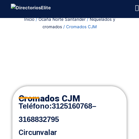
Ir
al
Inicio
/
Ocaña Norte Santander
/
Niquelados y
contenido
cromados
/ Cromados CJM
Cromados CJM
Teléfono
:
3125160768
–
3168832795
Circunvalar