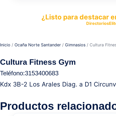
¿Listo para destacar e
Publica tu empresa en
DirectoriosElit
productos y servicios.
Inicio
/
Ocaña Norte Santander
/
Gimnasios
/ Cultura Fitn
Cultura Fitness Gym
Teléfono:
3153400683
Kdx 3B-2 Los Arales Diag. a D1 Circunv
Productos relacionad