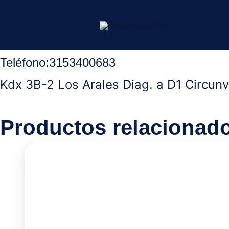
Ir
Inicio
/
Ocaña Norte Santander
/
Gimnasios
/ Cultura Fitn
al
contenido
Cultura Fitness Gym
Teléfono:
3153400683
Kdx 3B-2 Los Arales Diag. a D1 Circunv
Productos relacionad