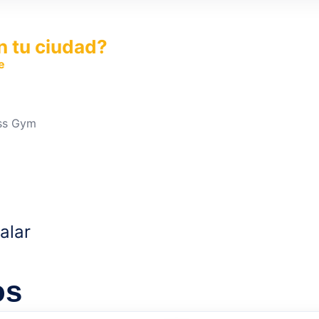
n tu ciudad?
e
y permite que miles de personas encuentren fácilmente t
ess Gym
alar
os