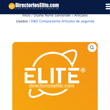
Ir
al
Inicio
/
Ocaña Norte Santander
/
Artículos
contenido
Usados
/ D&D Compraventa Artículos de segunda