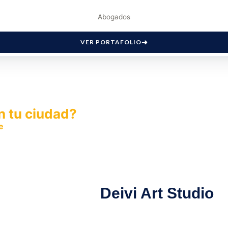
Abogados
VER PORTAFOLIO
n tu ciudad?
e
y permite que miles de personas encuentren fácilmente t
Deivi Art Studio