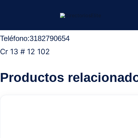
Ir
Inicio
/
Ocaña Norte Santander
/
Tatuajes
/ Deivi Art Studio
al
contenido
Teléfono:
3182790654
Cr 13 # 12 102
Productos relacionad