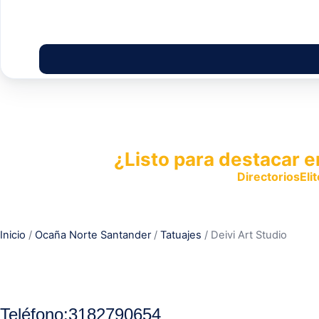
¿Listo para destacar e
Publica tu empresa en
DirectoriosElit
productos y servicios.
Inicio
/
Ocaña Norte Santander
/
Tatuajes
/ Deivi Art Studio
Teléfono:
3182790654