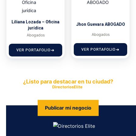
Liliana Lozada – Oficina
Jhon Guevara ABOGADO
jurídica
Abogados
Abogados
VER PORTAFOLIO
VER PORTAFOLIO
¿Listo para destacar en tu ciudad?
Publica tu empresa en
DirectoriosElite
y permite que miles de
personas encuentren fácilmente tus productos y servicios.
Publicar mi negocio