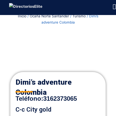
Ir
al
Inicio
/
Ocaña Norte Santander
/
Turismo
/ Dimi’s
contenido
adventure Colombia
Dimi’s adventure
Colombia
Teléfono:
3162373065
C-c City gold