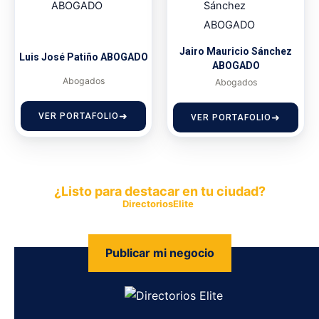
Jairo Mauricio Sánchez
Luis José Patiño ABOGADO
ABOGADO
Abogados
Abogados
VER PORTAFOLIO
VER PORTAFOLIO
¿Listo para destacar en tu ciudad?
Publica tu empresa en
DirectoriosElite
y permite que miles de
personas encuentren fácilmente tus productos y servicios.
Publicar mi negocio