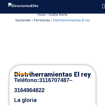
Ir
al
Inicio
/
Ocaña Norte
contenido
Santander
/
Ferreterias
/ Distriherramientas El rey
Distriherramientas El rey
Teléfono:
3116707487
–
3164964822
La gloria