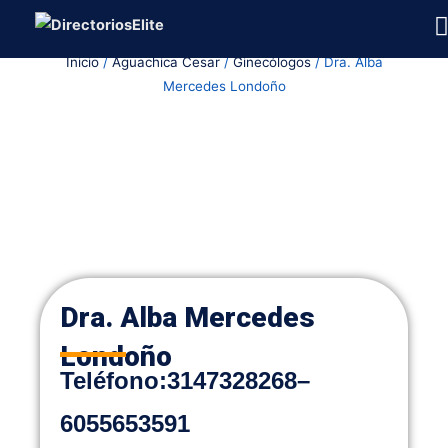
Ir
al
Inicio
/
Aguachica Cesar
/
Ginecólogos
/ Dra. Alba
contenido
Mercedes Londoño
Dra. Alba Mercedes
Londoño
Teléfono
:
3147328268
–
6055653591