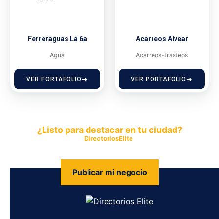
Ferreraguas La 6a
Acarreos Alvear
Agua
Acarreos-trasteos
VER PORTAFOLIO
VER PORTAFOLIO
¿Listo para destacar en tu ciudad?
Publica tu empresa en
DirectoriosElite
y permite que miles de
personas encuentren fácilmente tus productos y servicios.
Publicar mi negocio