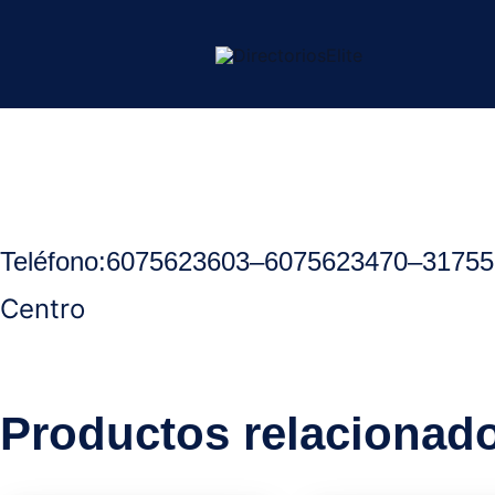
Ir
al
contenido
Inicio
/
Ocaña Norte Santander
/
Droguerias
/ Droguería central
Teléfono:
6075623603
–
6075623470
–
31755
Centro
Productos relacionad