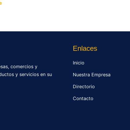
e
y permite que miles de personas encuentren fácilmente t
Enlaces
Inicio
sas, comercios y
ductos y servicios en su
Nuestra Empresa
Directorio
Contacto