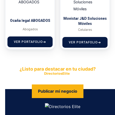
Movistar J&D Soluciones
Ocaña legal ABOGADOS
Móviles
Abogados
Celulares
VER PORTAFOLIO
VER PORTAFOLIO
¿Listo para destacar en tu ciudad?
Publica tu empresa en
DirectoriosElite
y permite que miles de
personas encuentren fácilmente tus productos y servicios.
Publicar mi negocio