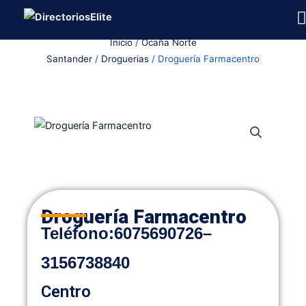
Ir
al
Inicio
/
Ocaña Norte
contenido
Santander
/
Droguerias
/ Droguería Farmacentro
Droguería Farmacentro
Teléfono:
6075690726
–
3156738840
Centro