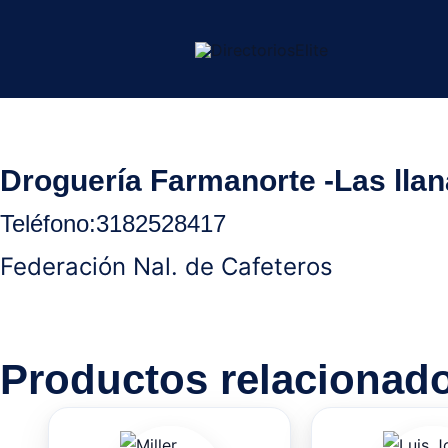
Ir
al
contenido
Inicio
/
Ocaña Norte Santander
/
Droguerias
/ Droguería Fa
Droguería Farmanorte -Las lla
Teléfono:
3182528417
Federación Nal. de Cafeteros
Productos relacionad