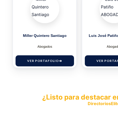
Miller Quintero Santiago
Luis José Pat
Abogados
Abogad
VER PORTAFOLIO
VER PORTA
¿Listo para destacar e
Publica tu empresa en
DirectoriosElit
productos y servicios.