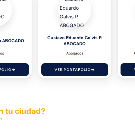
Gustavo Eduardo Galvis P.
iño ABOGADO
ABOGADO
os
Abogados
FOLIO
VER PORTAFOLIO
n tu ciudad?
e
y permite que miles de personas encuentren fácilmente t