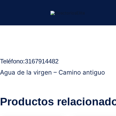
Ir
al
contenido
Inicio
/
Ocaña Norte Santander
/
Hoteles
/ Eco-Finca Las cayana
Teléfon
o
:
3167914482
Agua de la virgen – Camino antiguo
Productos relacionad