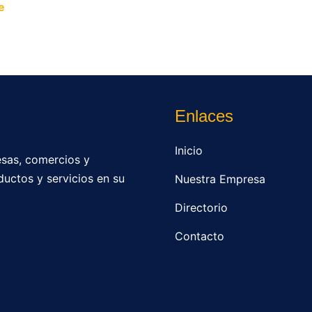
e
y permite que miles de personas encuentren fácilmente t
Enlaces
Inicio
sas, comercios y
ductos y servicios en su
Nuestra Empresa
Directorio
Contacto