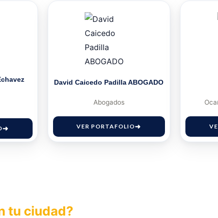
Echavez
David Caicedo Padilla ABOGADO
Abogados
Oca
VER PORTAFOLIO
VE
O
n tu ciudad?