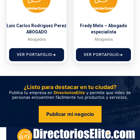
Luis Carlos Rodriguez Perez
Fredy Melo – Abogado
ABOGADO
especialista
Abogados
Abogados
VER PORTAFOLIO
VER PORTAFOLIO
¿Listo para destacar en tu ciudad?
Publica tu empresa en
DirectoriosElite
y permite que miles de
personas encuentren fácilmente tus productos y servicios.
Publicar mi negocio