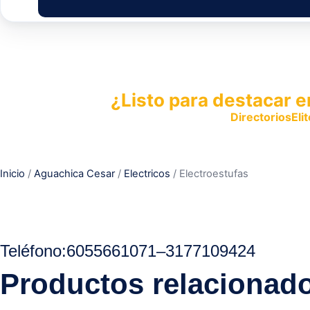
¿Listo para destacar e
Publica tu empresa en
DirectoriosElit
productos y servicios.
Inicio
/
Aguachica Cesar
/
Electricos
/ Electroestufas
Teléfono
:
6055661071
–
3177109424
Productos relacionad