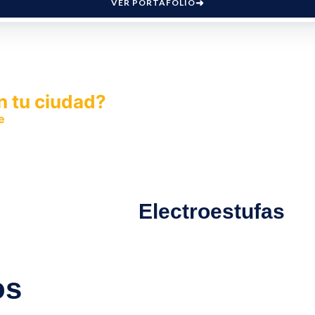
VER PORTAFOLIO
n tu ciudad?
e
y permite que miles de personas encuentren fácilmente t
Electroestufas
os