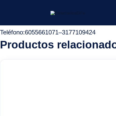
Ir
Inicio
/
Aguachica Cesar
/
Electricos
/ Electroestufas
al
contenido
Teléfono
:
6055661071
–
3177109424
Productos relacionad