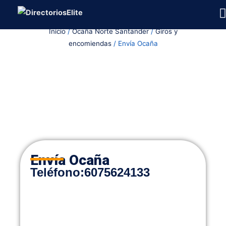
Ir
al
Inicio
/
Ocaña Norte Santander
/
Giros y
contenido
encomiendas
/ Envía Ocaña
Envía Ocaña
Teléfono:
6075624133