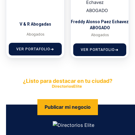
Freddy Alonso Paez Echavez
V & R Abogadas
ABOGADO
Abogados
Abogados
VER PORTAFOLIO
VER PORTAFOLIO
¿Listo para destacar en tu ciudad?
Publica tu empresa en
DirectoriosElite
y permite que miles de
personas encuentren fácilmente tus productos y servicios.
Publicar mi negocio