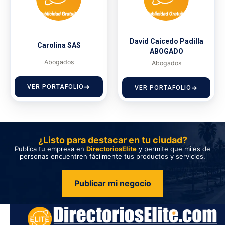
David Caicedo Padilla
Carolina SAS
ABOGADO
Abogados
Abogados
VER PORTAFOLIO
VER PORTAFOLIO
¿Listo para destacar en tu ciudad?
Publica tu empresa en
DirectoriosElite
y permite que miles de
personas encuentren fácilmente tus productos y servicios.
Publicar mi negocio