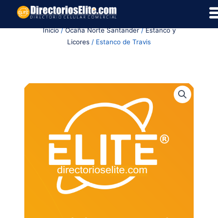
Ir
al
Inicio
/
Ocaña Norte Santander
/
Estanco y
contenido
Licores
/ Estanco de Travis