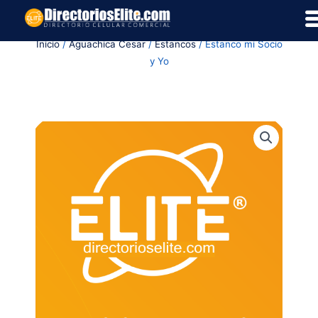
Ir
al
Inicio
/
Aguachica Cesar
/
Estancos
/ Estanco mi Socio
contenido
y Yo