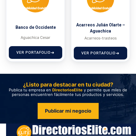
Acarreos Julián Olarte –
Banco de Occidente
Aguachica
Aguachica Cesar
Acarreos-trasteos
VER PORTAFOLIO
VER PORTAFOLIO
¿Listo para destacar en tu ciudad?
Publica tu empresa en
DirectoriosElite
y permite que miles de
personas encuentren fácilmente tus productos y servicios.
Publicar mi negocio