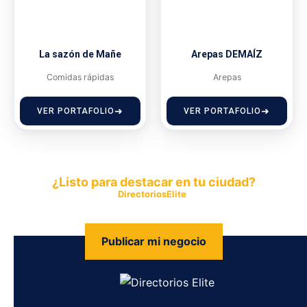
La sazón de Mañe
Arepas DEMAÍZ
Comidas rápidas
Arepas
VER PORTAFOLIO
VER PORTAFOLIO
¿Listo para destacar en tu ciudad?
Publica tu empresa en
DirectoriosElite
y permite que miles de
personas encuentren fácilmente tus productos y servicios.
Publicar mi negocio