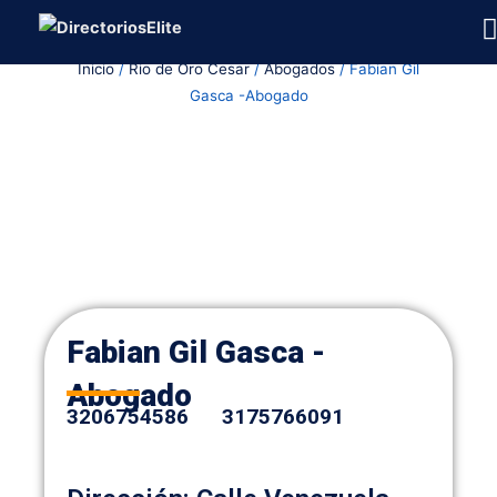
Ir
al
Inicio
/
Rio de Oro Cesar
/
Abogados
/ Fabian Gil
contenido
Gasca -Abogado
Fabian Gil Gasca -
Abogado
3206754586 3175766091