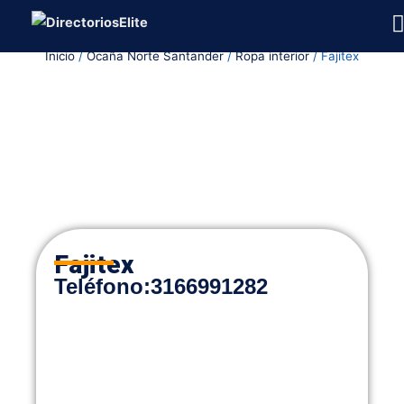
Ir
al
Inicio
/
Ocaña Norte Santander
/
Ropa interior
/ Fajitex
contenido
Fajitex
Teléfono
:
3166991282