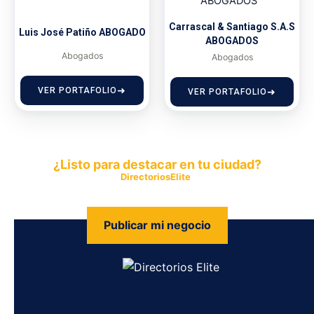
Carrascal & Santiago S.A.S
Luis José Patiño ABOGADO
ABOGADOS
Abogados
Abogados
VER PORTAFOLIO
VER PORTAFOLIO
¿Listo para destacar en tu ciudad?
Publica tu empresa en
DirectoriosElite
y permite que miles de
personas encuentren fácilmente tus productos y servicios.
Publicar mi negocio