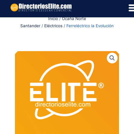
Ir
al
Inicio
/
Ocaña Norte
contenido
Santander
/
Eléctricos
/ Ferreléctrico la Evolución