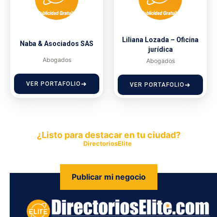
Liliana Lozada – Oficina
Naba & Asociados SAS
jurídica
Abogados
Abogados
VER PORTAFOLIO
VER PORTAFOLIO
¿Listo para destacar en tu ciudad?
Publica tu empresa en
DirectoriosElite
y permite que miles de
personas encuentren fácilmente tus productos y servicios.
Publicar mi negocio