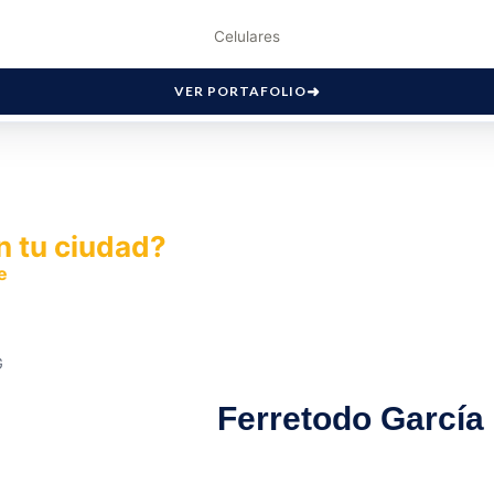
Celulares
VER PORTAFOLIO
n tu ciudad?
e
y permite que miles de personas encuentren fácilmente t
G
Ferretodo García