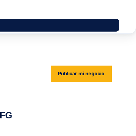
Publicar mi negocio
us
 FG