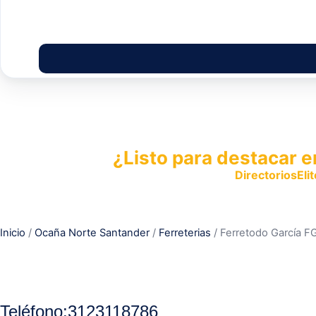
¿Listo para destacar e
Publica tu empresa en
DirectoriosElit
productos y servicios.
Inicio
/
Ocaña Norte Santander
/
Ferreterias
/ Ferretodo García F
Teléfono:
3123118786