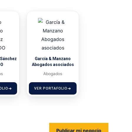
 Sánchez
García & Manzano
DO
Abogados asociados
os
Abogados
OLIO
VER PORTAFOLIO
Publicar mi negocio