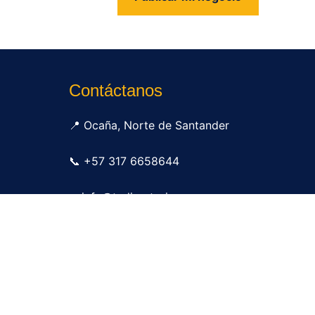
us
Contáctanos
📍 Ocaña, Norte de Santander
📞 +57 317 6658644
✉ info@tudirectorio.com
Publicar mi negocio