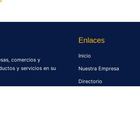
e
y permite que miles de personas encuentren fácilmente t
Enlaces
Inicio
sas, comercios y
ductos y servicios en su
Nuestra Empresa
Directorio
Contacto