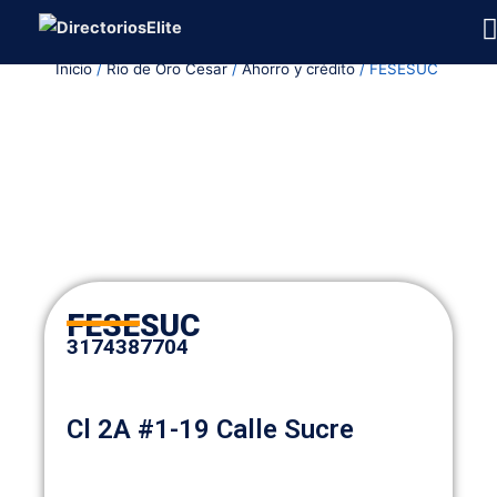
Ir
al
Inicio
/
Rio de Oro Cesar
/
Ahorro y crédito
/ FESESUC
contenido
FESESUC
3174387704
Cl 2A #1-19 Calle Sucre