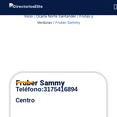
Ir
al
Inicio
/
Ocaña Norte Santander
/
Frutas y
contenido
Verduras
/ Fruber Sammy
Fruber Sammy
Teléfono:
3175416894
Centro