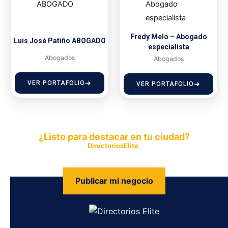
Fredy Melo – Abogado
Luis José Patiño ABOGADO
especialista
Abogados
Abogados
VER PORTAFOLIO
VER PORTAFOLIO
¿Listo para destacar en tu ciudad?
Publica tu empresa en
DirectoriosElite
y permite que miles de
personas encuentren fácilmente tus productos y servicios.
Publicar mi negocio