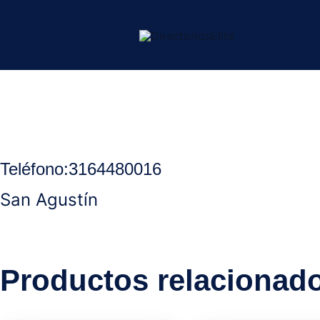
Ir
al
contenido
Inicio
/
Ocaña Norte Santander
/
Asesores
/ Gestoría vehicular
Teléfono
:
3164480016
San Agustín
Productos relacionad