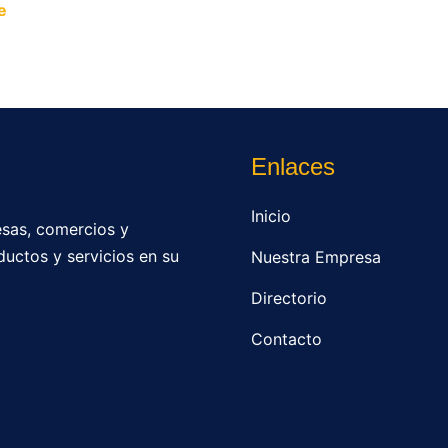
e
y permite que miles de personas encuentren fácilmente t
Enlaces
Inicio
sas, comercios y
ductos y servicios en su
Nuestra Empresa
Directorio
Contacto