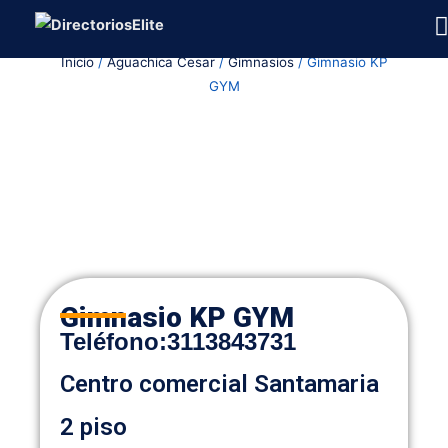
Ir
al
Inicio
/
Aguachica Cesar
/
Gimnasios
/ Gimnasio KP
contenido
GYM
Gimnasio KP GYM
Teléfono
:
3113843731
Centro comercial Santamaria
2 piso