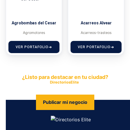
Agrobombas del Cesar
Acarreos Alvear
Agromotores
Acarreos-trasteos
VER PORTAFOLIO
VER PORTAFOLIO
¿Listo para destacar en tu ciudad?
Publica tu empresa en
DirectoriosElite
y permite que miles de
personas encuentren fácilmente tus productos y servicios.
Publicar mi negocio